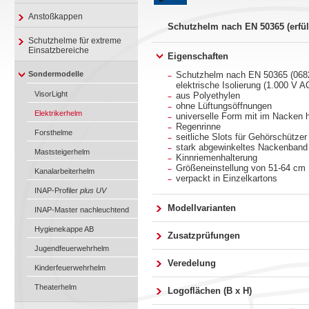
Anstoßkappen
Schutzhelm nach EN 50365 (erfül
Schutzhelme für extreme
Einsatzbereiche
Eigenschaften
Sondermodelle
Schutzhelm nach EN 50365 (0682 
elektrische Isolierung (1.000 V 
VisorLight
aus Polyethylen
ohne Lüftungsöffnungen
Elektrikerhelm
universelle Form mit im Nacken
Regenrinne
Forsthelme
seitliche Slots für Gehörschützer
stark abgewinkeltes Nackenband 
Maststeigerhelm
Kinnriemenhalterung
Größeneinstellung von 51-64 cm
Kanalarbeiterhelm
verpackt in Einzelkartons
INAP-Profiler
plus UV
Modellvarianten
INAP-Master nachleuchtend
Hygienekappe AB
Zusatzprüfungen
Jugendfeuerwehrhelm
Veredelung
Kinderfeuerwehrhelm
Theaterhelm
Logoflächen (B x H)