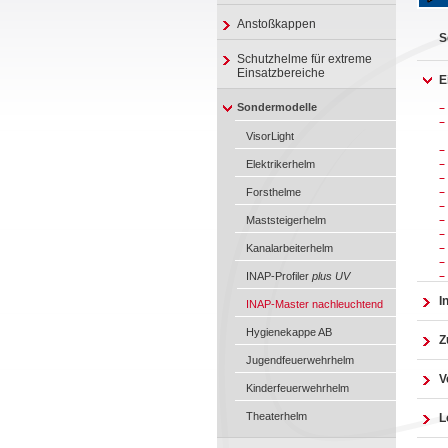
Anstoßkappen
S
Schutzhelme für extreme
Einsatzbereiche
E
Sondermodelle
VisorLight
Elektrikerhelm
Forsthelme
Maststeigerhelm
Kanalarbeiterhelm
INAP-Profiler
plus UV
I
INAP-Master nachleuchtend
Hygienekappe AB
Z
Jugendfeuerwehrhelm
V
Kinderfeuerwehrhelm
Theaterhelm
L