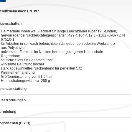
chutzhelm nach EN 397
igenschaften
Helmschale innen weiß lackiert für lange Leuchtdauer (über 19 Stunden)
hervorragende Nachleuchteigenschaften: 499,4/104,4/12,3 - 1182 -G-G- / DIN
67510-1
für Arbeiten in schwach beleuchteten Umgebungen oder im Werkschutz
aus Polyethylen
universelle Form mit im Nacken heruntergezogener Helmschale
Regenrinne
seitliche Slots für Gehörschützer
wirksame Belüftungslöcher
stark abgewinkeltes Nackenband für perfekten Sitz
Kinnriemenhalterung
Größeneinstellung von 51-64 cm
Helmschalengewicht ca. 255 g
nnenausstattung
usatzprüfungen
eredelung
ogoflächen (B x H)