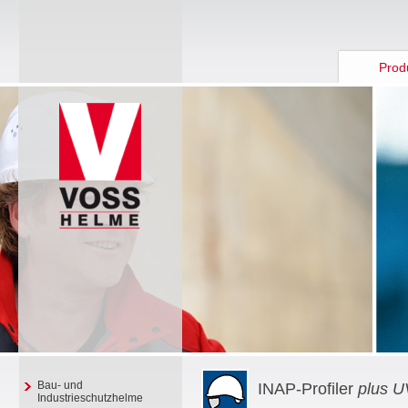
Prod
Bau- und
INAP-Profiler
plus U
Industrieschutzhelme