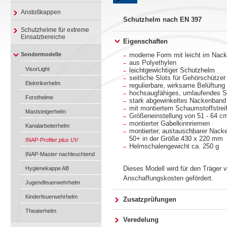
Anstoßkappen
Schutzhelm nach EN 397
Schutzhelme für extreme
Einsatzbereiche
Eigenschaften
Sondermodelle
moderne Form mit leicht im Nac
aus Polyethylen
VisorLight
leichtgewichtiger Schutzhelm
seitliche Slots für Gehörschütze
Elektrikerhelm
regulierbare, wirksame Belüftung
hochsaugfähiges, umlaufendes 
Forsthelme
stark abgewinkeltes Nackenband 
mit montiertem Schaumstoffstrei
Maststeigerhelm
Größeneinstellung von 51 - 64 c
montierter Gabelkinnriemen
Kanalarbeiterhelm
montierter, austauschbarer Nack
50+ in der Größe 430 x 220 mm
INAP-Profiler
plus UV
Helmschalengewicht ca. 250 g
INAP-Master nachleuchtend
Dieses Modell wird für den Träger 
Hygienekappe AB
Anschaffungskosten gefördert.
Jugendfeuerwehrhelm
Kinderfeuerwehrhelm
Zusatzprüfungen
Theaterhelm
Veredelung