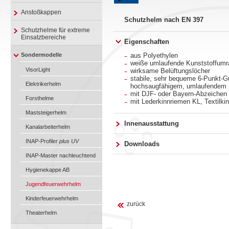
Anstoßkappen
Schutzhelm nach EN 397
Schutzhelme für extreme
Einsatzbereiche
Eigenschaften
Sondermodelle
aus Polyethylen
weiße umlaufende Kunststoff­um
VisorLight
wirksame Belüftungslöcher
stabile, sehr bequeme 6-Punkt-G
Elektrikerhelm
hochsaugfähigem, umlaufendem
mit DJF- oder Bayern-Abzeichen
Forsthelme
mit Lederkinnriemen KL, Textilk
Maststeigerhelm
Innenausstattung
Kanalarbeiterhelm
INAP-Profiler
plus UV
Downloads
INAP-Master nachleuchtend
Hygienekappe AB
Jugendfeuerwehrhelm
Kinderfeuerwehrhelm
zurück
Theaterhelm