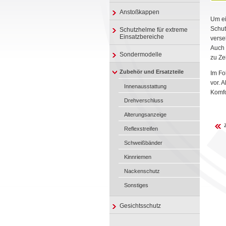
Anstoßkappen
Um ei
Schut
Schutzhelme für extreme
Einsatzbereiche
verse
Auch 
Sondermodelle
zu Ze
Zubehör und Ersatzteile
Im Fo
vor. 
Innenausstattung
Komfo
Drehverschluss
Alterungsanzeige
Reflexstreifen
Schweißbänder
Kinnriemen
Nackenschutz
Sonstiges
Gesichtsschutz